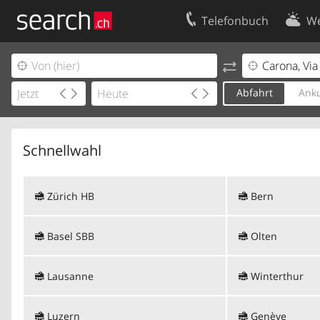
Telefonbuch
We
Ihr Eintrag
Kontakt
Kundencenter Geschäftskunden
Nutzungsbed
Abfahrt
Anku
Impressum
Datenschutze
Schnellwahl
Zürich HB
Bern
Basel SBB
Olten
Lausanne
Winterthur
Luzern
Genève