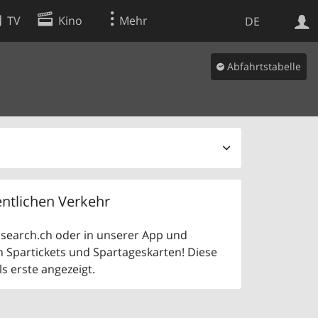
TV
Kino
Mehr
DE
Abfahrtstabelle
Websuche
Apps
ntlichen Verkehr
uf search.ch oder in unserer App und
n Spartickets und Spartageskarten! Diese
 erste angezeigt.