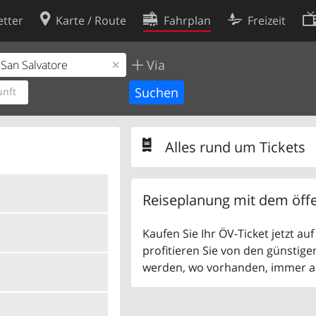
tter
Karte / Route
Fahrplan
Freizeit
Via
Cookie-Richtlinie
ingungen
Cookie-Einstellungen
nft
rklärung
Entwickler
Alles rund um Tickets
Reiseplanung mit dem öffe
Kaufen Sie Ihr ÖV-Ticket jetzt a
profitieren Sie von den günstige
werden, wo vorhanden, immer als