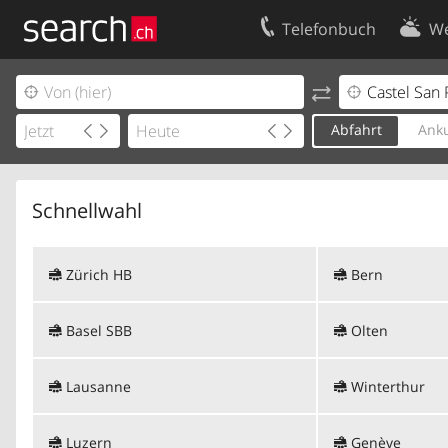
Telefonbuch
We
Ihr Eintrag
Kontakt
Kundencenter Geschäftskunden
Nutzungsbed
Abfahrt
Anku
Impressum
Datenschutze
Schnellwahl
Zürich HB
Bern
Basel SBB
Olten
Lausanne
Winterthur
Luzern
Genève