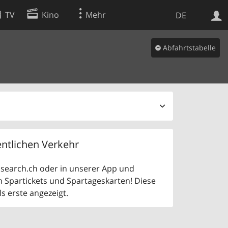
TV
Kino
Mehr
DE
Abfahrtstabelle
Websuche
Apps
ntlichen Verkehr
uf search.ch oder in unserer App und
n Spartickets und Spartageskarten! Diese
 erste angezeigt.