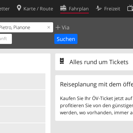
tter
Karte / Route
Fahrplan
Freizeit
Via
Cookie-Richtlinie
ingungen
Cookie-Einstellungen
nft
rklärung
Entwickler
Alles rund um Tickets
Reiseplanung mit dem öffe
Kaufen Sie Ihr ÖV-Ticket jetzt a
profitieren Sie von den günstige
werden, wo vorhanden, immer als