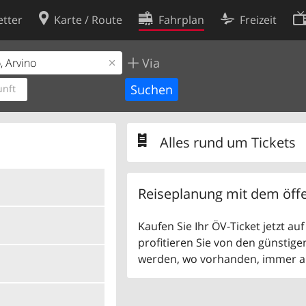
tter
Karte / Route
Fahrplan
Freizeit
Via
Cookie-Richtlinie
ingungen
Cookie-Einstellungen
nft
rklärung
Entwickler
Alles rund um Tickets
Reiseplanung mit dem öffe
Kaufen Sie Ihr ÖV-Ticket jetzt a
profitieren Sie von den günstige
werden, wo vorhanden, immer als