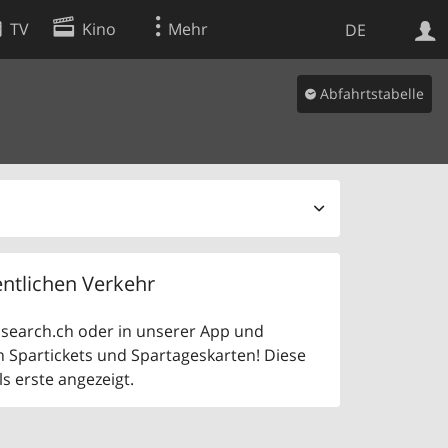
TV
Kino
Mehr
DE
Abfahrtstabelle
Websuche
Apps
ntlichen Verkehr
uf search.ch oder in unserer App und
n Spartickets und Spartageskarten! Diese
 erste angezeigt.