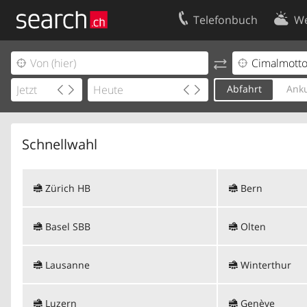
Telefonbuch
We
Ihr Eintrag
Kontakt
Kundencenter Geschäftskunden
Nutzungsbed
Abfahrt
Anku
Impressum
Datenschutze
Schnellwahl
Zürich HB
Bern
Basel SBB
Olten
Lausanne
Winterthur
Luzern
Genève