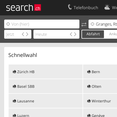
Telefonbuch
We
Ihr Eintrag
Kontakt
Kundencenter Geschäftskunden
Nutzungsbed
Abfahrt
Anku
Impressum
Datenschutze
Schnellwahl
Zürich HB
Bern
Basel SBB
Olten
Lausanne
Winterthur
Luzern
Genève