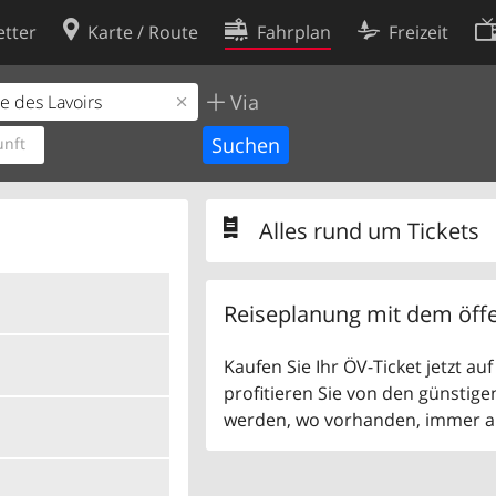
tter
Karte / Route
Fahrplan
Freizeit
Via
Cookie-Richtlinie
ingungen
Cookie-Einstellungen
nft
rklärung
Entwickler
Alles rund um Tickets
Reiseplanung mit dem öffe
Kaufen Sie Ihr ÖV-Ticket jetzt a
profitieren Sie von den günstige
werden, wo vorhanden, immer als