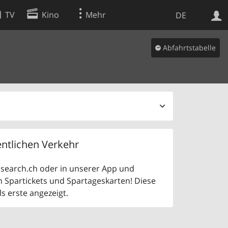
TV
Kino
Mehr
DE
Abfahrtstabelle
Websuche
Apps
ntlichen Verkehr
uf search.ch oder in unserer App und
n Spartickets und Spartageskarten! Diese
 erste angezeigt.