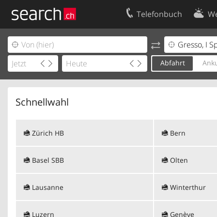
Telefonbuch
We
Ihr Eintrag
Kontakt
Kundencenter Geschäftskunden
Nutzungsbed
Abfahrt
Anku
Impressum
Datenschutze
Schnellwahl
Zürich HB
Bern
Basel SBB
Olten
Lausanne
Winterthur
Luzern
Genève