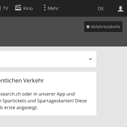
TV
Kino
Mehr
DE
Abfahrtstabelle
Websuche
Apps
ntlichen Verkehr
uf search.ch oder in unserer App und
n Spartickets und Spartageskarten! Diese
 erste angezeigt.