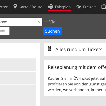
tter
Karte / Route
Fahrplan
Freizeit
Via
Cookie-Richtlinie
ingungen
Cookie-Einstellungen
nft
rklärung
Entwickler
Alles rund um Tickets
Reiseplanung mit dem öffe
Kaufen Sie Ihr ÖV-Ticket jetzt a
profitieren Sie von den günstige
werden, wo vorhanden, immer als