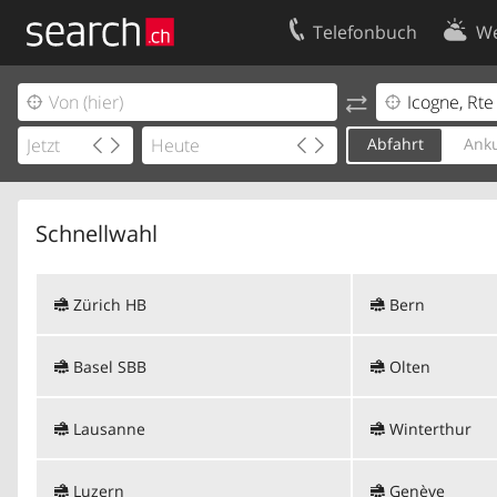
Telefonbuch
We
Ihr Eintrag
Kontakt
Kundencenter Geschäftskunden
Nutzungsbed
Abfahrt
Anku
Impressum
Datenschutze
Schnellwahl
Zürich HB
Bern
Basel SBB
Olten
Lausanne
Winterthur
Luzern
Genève