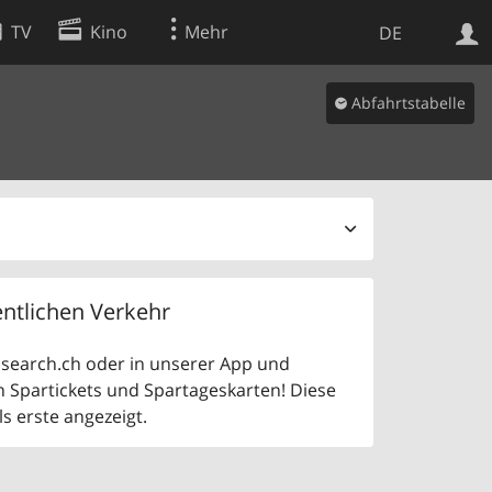
TV
Kino
Mehr
DE
Abfahrtstabelle
Websuche
Apps
ntlichen Verkehr
uf search.ch oder in unserer App und
n Spartickets und Spartageskarten! Diese
 erste angezeigt.