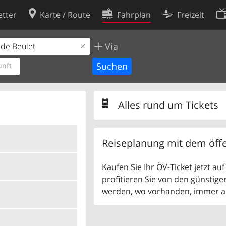
tter
Karte / Route
Fahrplan
Freizeit
Via
Cookie-Richtlinie
ingungen
Cookie-Einstellungen
nft
rklärung
Entwickler
Alles rund um Tickets
Reiseplanung mit dem öffe
Kaufen Sie Ihr ÖV-Ticket jetzt a
profitieren Sie von den günstige
werden, wo vorhanden, immer als