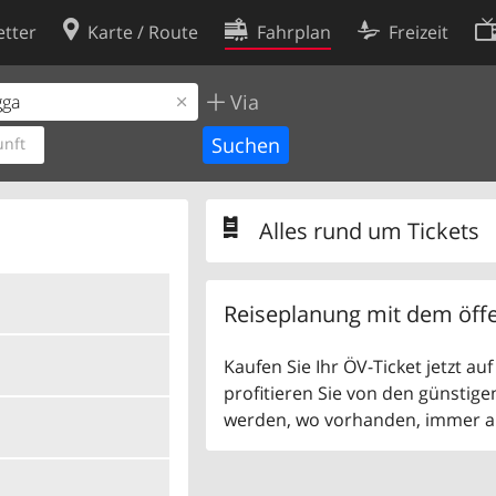
tter
Karte / Route
Fahrplan
Freizeit
Via
Cookie-Richtlinie
ingungen
Cookie-Einstellungen
nft
rklärung
Entwickler
Alles rund um Tickets
Reiseplanung mit dem öffe
Kaufen Sie Ihr ÖV-Ticket jetzt a
profitieren Sie von den günstige
werden, wo vorhanden, immer als