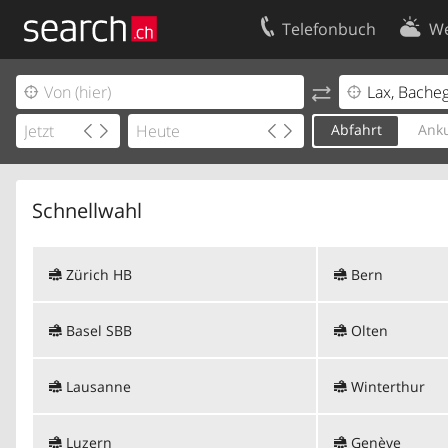
Telefonbuch
We
Ihr Eintrag
Kontakt
Kundencenter Geschäftskunden
Nutzungsbed
Abfahrt
Anku
Impressum
Datenschutze
Schnellwahl
Zürich HB
Bern
Basel SBB
Olten
Lausanne
Winterthur
Luzern
Genève