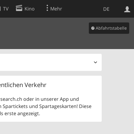
TV
Kino
Mehr
DE
Abfahrtstabelle
Websuche
Apps
ntlichen Verkehr
uf search.ch oder in unserer App und
n Spartickets und Spartageskarten! Diese
 erste angezeigt.