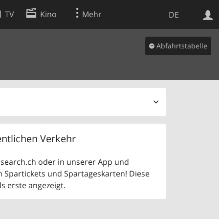
TV
Kino
Mehr
DE
Abfahrtstabelle
Websuche
Apps
ntlichen Verkehr
uf search.ch oder in unserer App und
n Spartickets und Spartageskarten! Diese
 erste angezeigt.