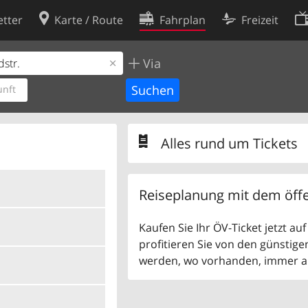
tter
Karte / Route
Fahrplan
Freizeit
Via
Cookie-Richtlinie
ingungen
Cookie-Einstellungen
nft
rklärung
Entwickler
Alles rund um Tickets
Reiseplanung mit dem öffe
Kaufen Sie Ihr ÖV-Ticket jetzt a
profitieren Sie von den günstige
werden, wo vorhanden, immer als