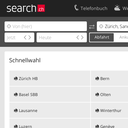
Telefonbuch
We
Ihr Eintrag
Kontakt
Kundencenter Geschäftskunden
Nutzungsbed
Abfahrt
Anku
Impressum
Datenschutze
Schnellwahl
Zürich HB
Bern
Basel SBB
Olten
Lausanne
Winterthur
Luzern
Genève