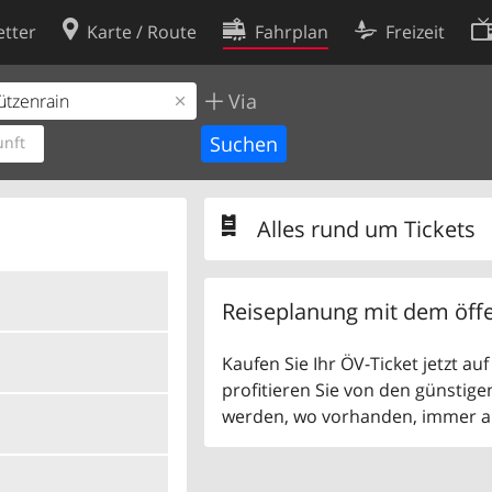
tter
Karte / Route
Fahrplan
Freizeit
Via
Cookie-Richtlinie
ingungen
Cookie-Einstellungen
nft
rklärung
Entwickler
Alles rund um Tickets
Reiseplanung mit dem öffe
Kaufen Sie Ihr ÖV-Ticket jetzt a
profitieren Sie von den günstige
werden, wo vorhanden, immer als