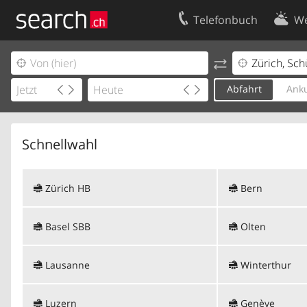
Telefonbuch
We
Ihr Eintrag
Kontakt
Kundencenter Geschäftskunden
Nutzungsbed
Abfahrt
Anku
Impressum
Datenschutze
Schnellwahl
Zürich HB
Bern
Basel SBB
Olten
Lausanne
Winterthur
Luzern
Genève