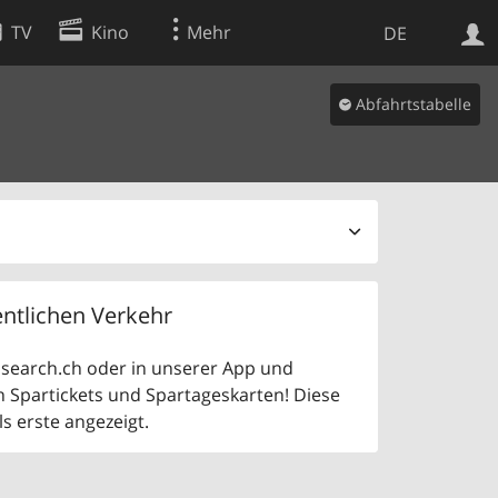
TV
Kino
Mehr
DE
Abfahrtstabelle
Websuche
Apps
ntlichen Verkehr
uf search.ch oder in unserer App und
n Spartickets und Spartageskarten! Diese
 erste angezeigt.