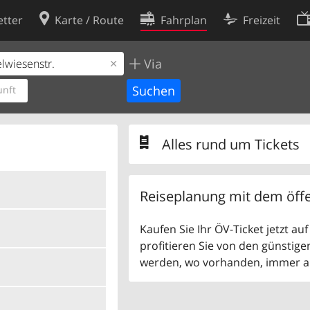
tter
Karte / Route
Fahrplan
Freizeit
Via
Cookie-Richtlinie
ingungen
Cookie-Einstellungen
nft
rklärung
Entwickler
Alles rund um Tickets
Reiseplanung mit dem öffe
Kaufen Sie Ihr ÖV-Ticket jetzt a
profitieren Sie von den günstige
werden, wo vorhanden, immer als