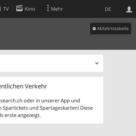
TV
Kino
Mehr
DE
Abfahrtstabelle
Websuche
Apps
ntlichen Verkehr
uf search.ch oder in unserer App und
n Spartickets und Spartageskarten! Diese
 erste angezeigt.