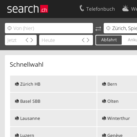
Telefonbuch
We
Ihr Eintrag
Kontakt
Kundencenter Geschäftskunden
Nutzungsbed
Abfahrt
Anku
Impressum
Datenschutze
Schnellwahl
Zürich HB
Bern
Basel SBB
Olten
Lausanne
Winterthur
Luzern
Genève