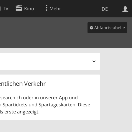
TV
Kino
Mehr
DE
Abfahrtstabelle
Websuche
Apps
ntlichen Verkehr
uf search.ch oder in unserer App und
n Spartickets und Spartageskarten! Diese
 erste angezeigt.