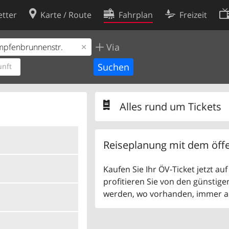
tter
Karte / Route
Fahrplan
Freizeit
Via
Cookie-Richtlinie
ingungen
Cookie-Einstellungen
nft
rklärung
Entwickler
Alles rund um Tickets
Reiseplanung mit dem öffe
Kaufen Sie Ihr ÖV-Ticket jetzt a
profitieren Sie von den günstige
werden, wo vorhanden, immer als