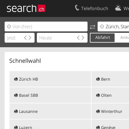
Telefonbuch
We
Ihr Eintrag
Kontakt
Kundencenter Geschäftskunden
Nutzungsbed
Abfahrt
Anku
Impressum
Datenschutze
Schnellwahl
Zürich HB
Bern
Basel SBB
Olten
Lausanne
Winterthur
Luzern
Genève