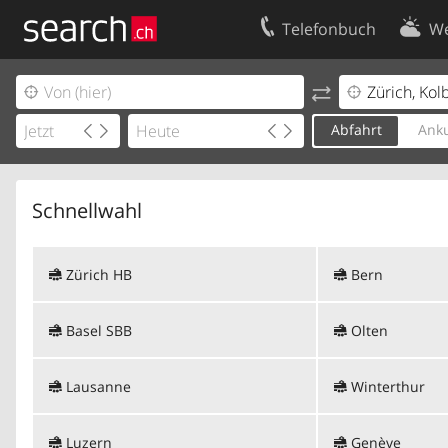
Telefonbuch
We
Ihr Eintrag
Kontakt
Kundencenter Geschäftskunden
Nutzungsbed
Abfahrt
Anku
Impressum
Datenschutze
Schnellwahl
Zürich HB
Bern
Basel SBB
Olten
Lausanne
Winterthur
Luzern
Genève