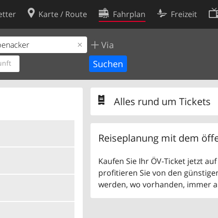
tter
Karte / Route
Fahrplan
Freizeit
Via
Cookie-Richtlinie
ingungen
Cookie-Einstellungen
nft
rklärung
Entwickler
Alles rund um Tickets
Reiseplanung mit dem öffe
Kaufen Sie Ihr ÖV-Ticket jetzt a
profitieren Sie von den günstige
werden, wo vorhanden, immer als