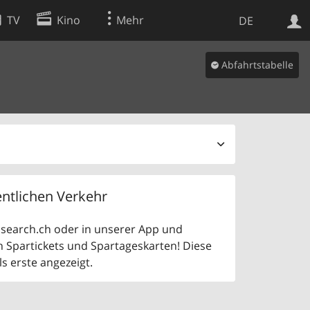
TV
Kino
Mehr
DE
Abfahrtstabelle
Websuche
Apps
ntlichen Verkehr
uf search.ch oder in unserer App und
n Spartickets und Spartageskarten! Diese
 erste angezeigt.