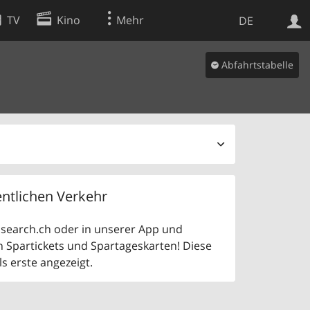
TV
Kino
Mehr
DE
Abfahrtstabelle
Websuche
Apps
ntlichen Verkehr
uf search.ch oder in unserer App und
n Spartickets und Spartageskarten! Diese
 erste angezeigt.