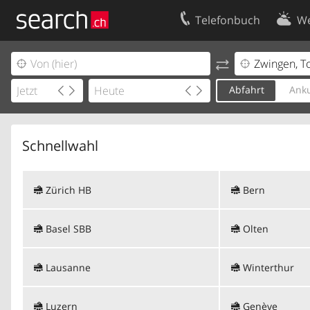
Telefonbuch
We
Ihr Eintrag
Kontakt
Kundencenter Geschäftskunden
Nutzungsbed
Abfahrt
Anku
Impressum
Datenschutze
Schnellwahl
Zürich HB
Bern
Basel SBB
Olten
Lausanne
Winterthur
Luzern
Genève