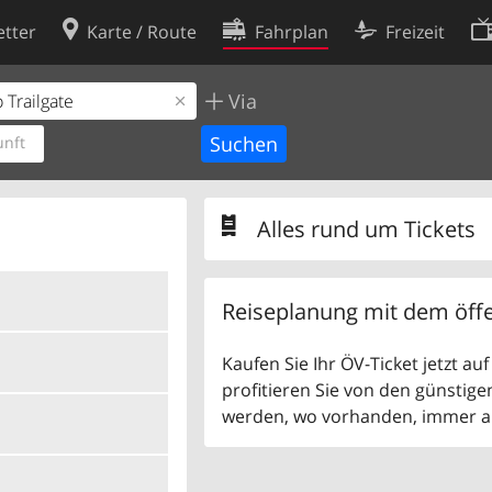
tter
Karte / Route
Fahrplan
Freizeit
Via
Cookie-Richtlinie
ingungen
Cookie-Einstellungen
nft
rklärung
Entwickler
Alles rund um Tickets
Reiseplanung mit dem öffe
Kaufen Sie Ihr ÖV-Ticket jetzt a
profitieren Sie von den günstige
werden, wo vorhanden, immer als