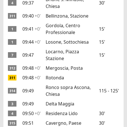
09:37
30'
4
Chiesa
09:40
+0'
Bellinzona, Stazione
311
Gordola, Centro
09:41
+0'
15'
1
Professionale
09:44
+0'
Losone, Sottochiesa
15'
1
Locarno, Piazza
09:47
15'
7
Stazione
09:48
+0'
Mergoscia, Posta
312
09:48
+0'
Rotonda
311
Ronco sopra Ascona,
09:49
115 - 125'
314
Chiesa
09:49
Delta Maggia
3
09:50
+0'
Residenza Lido
30'
4
09:51
Cavergno, Paese
30'
315