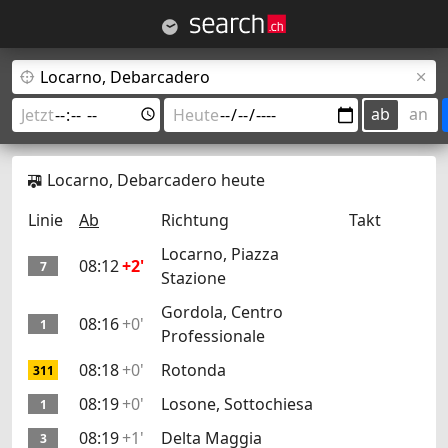
ab
an
Locarno, Debarcadero heute
Linie
Ab
Richtung
Takt
Locarno, Piazza
08:12
+2'
7
Stazione
Gordola, Centro
08:16
+0'
1
Professionale
08:18
+0'
Rotonda
311
08:19
+0'
Losone, Sottochiesa
1
08:19
+1'
Delta Maggia
3