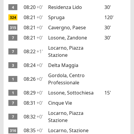
08:20
+0'
Residenza Lido
30'
4
08:21
+0'
Spruga
120'
324
08:21
+0'
Cavergno, Paese
30'
315
08:21
+0'
Losone, Zandone
30'
7
Locarno, Piazza
08:22
+1'
7
Stazione
08:24
+0'
Delta Maggia
3
Gordola, Centro
08:26
+0'
1
Professionale
08:29
+0'
Losone, Sottochiesa
15'
1
08:31
+0'
Cinque Vie
7
Locarno, Piazza
08:32
+0'
7
Stazione
08:35
+0'
Locarno, Stazione
316