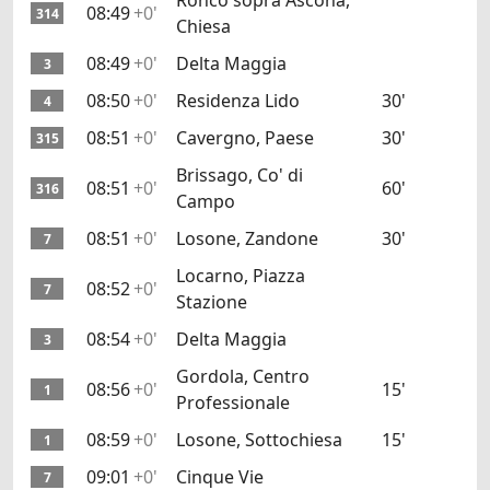
Ronco sopra Ascona,
08:49
+0'
314
Chiesa
08:49
+0'
Delta Maggia
3
08:50
+0'
Residenza Lido
30'
4
08:51
+0'
Cavergno, Paese
30'
315
Brissago, Co' di
08:51
+0'
60'
316
Campo
08:51
+0'
Losone, Zandone
30'
7
Locarno, Piazza
08:52
+0'
7
Stazione
08:54
+0'
Delta Maggia
3
Gordola, Centro
08:56
+0'
15'
1
Professionale
08:59
+0'
Losone, Sottochiesa
15'
1
09:01
+0'
Cinque Vie
7