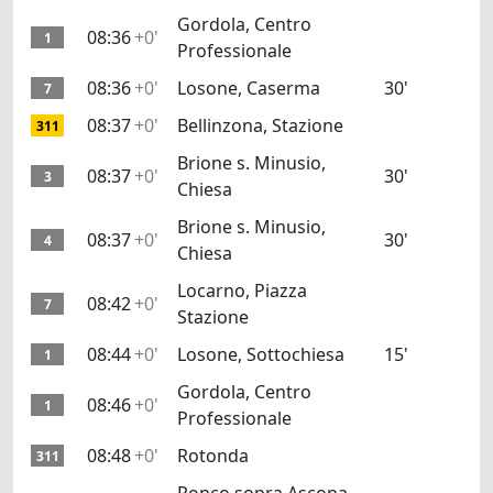
Gordola, Centro
08:36
+0'
1
Professionale
08:36
+0'
Losone, Caserma
30'
7
08:37
+0'
Bellinzona, Stazione
311
Brione s. Minusio,
08:37
+0'
30'
3
Chiesa
Brione s. Minusio,
08:37
+0'
30'
4
Chiesa
Locarno, Piazza
08:42
+0'
7
Stazione
08:44
+0'
Losone, Sottochiesa
15'
1
Gordola, Centro
08:46
+0'
1
Professionale
08:48
+0'
Rotonda
311