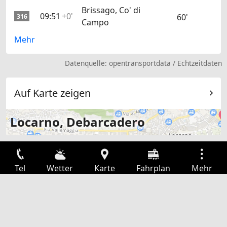
Brissago, Co' di
09:51
+0'
60'
316
Campo
Mehr
Datenquelle:
opentransportdata
/
Echtzeitdaten
Auf Karte zeigen
Locarno, Debarcadero
Tel
Wetter
Karte
Fahrplan
Mehr
Anmelden
Dienste