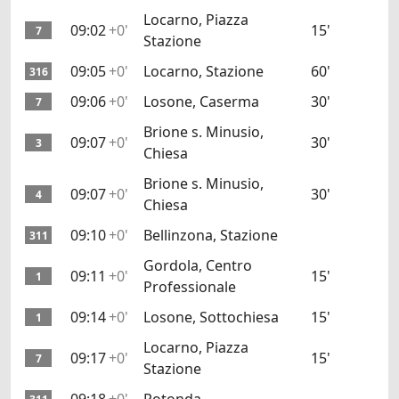
Locarno, Piazza
09:02
+0'
15'
7
Stazione
09:05
+0'
Locarno, Stazione
60'
316
09:06
+0'
Losone, Caserma
30'
7
Brione s. Minusio,
09:07
+0'
30'
3
Chiesa
Brione s. Minusio,
09:07
+0'
30'
4
Chiesa
09:10
+0'
Bellinzona, Stazione
311
Gordola, Centro
09:11
+0'
15'
1
Professionale
09:14
+0'
Losone, Sottochiesa
15'
1
Locarno, Piazza
09:17
+0'
15'
7
Stazione