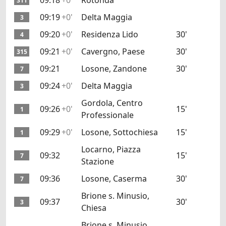
09:18
+0'
Rotonda
311
09:19
+0'
Delta Maggia
3
09:20
+0'
Residenza Lido
30'
4
09:21
+0'
Cavergno, Paese
30'
315
09:21
Losone, Zandone
30'
7
09:24
+0'
Delta Maggia
3
Gordola, Centro
09:26
+0'
15'
1
Professionale
09:29
+0'
Losone, Sottochiesa
15'
1
Locarno, Piazza
09:32
15'
7
Stazione
09:36
Losone, Caserma
30'
7
Brione s. Minusio,
09:37
30'
3
Chiesa
Brione s. Minusio,