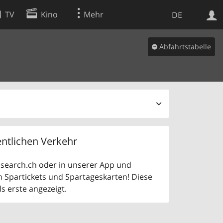
TV
Kino
Mehr
DE
Abfahrtstabelle
Websuche
Apps
ntlichen Verkehr
uf search.ch oder in unserer App und
n Spartickets und Spartageskarten! Diese
 erste angezeigt.