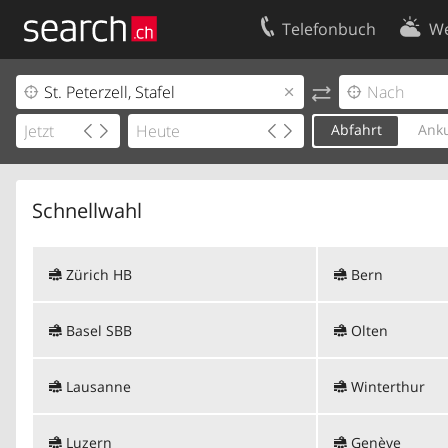
Telefonbuch
We
Ihr Eintrag
Kontakt
Kundencenter Geschäftskunden
Nutzungsbed
Abfahrt
Anku
Impressum
Datenschutze
Schnellwahl
Zürich HB
Bern
Basel SBB
Olten
Lausanne
Winterthur
Luzern
Genève