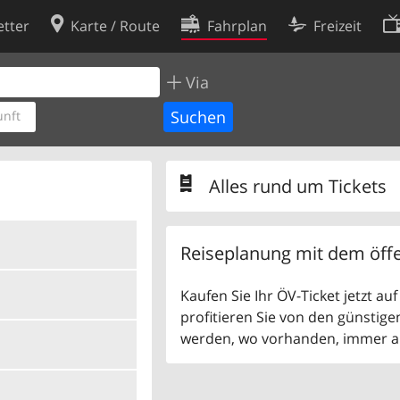
tter
Karte / Route
Fahrplan
Freizeit
Via
Cookie-Richtlinie
ingungen
Cookie-Einstellungen
nft
rklärung
Entwickler
Alles rund um Tickets
Reiseplanung mit dem öffe
Kaufen Sie Ihr ÖV-Ticket jetzt a
profitieren Sie von den günstige
werden, wo vorhanden, immer als