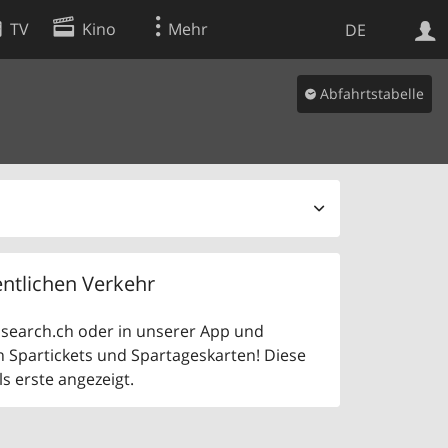
TV
Kino
Mehr
DE
Abfahrtstabelle
Websuche
Apps
ntlichen Verkehr
uf search.ch oder in unserer App und
n Spartickets und Spartageskarten! Diese
 erste angezeigt.