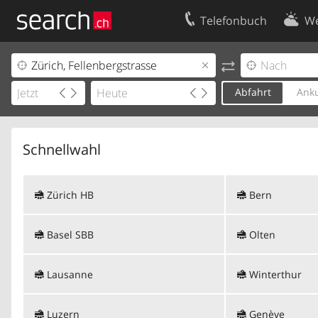
Telefonbuch
We
Ihr Eintrag
Kontakt
Kundencenter Geschäftskunden
Nutzungsbed
Abfahrt
Anku
Impressum
Datenschutze
Schnellwahl
Zürich HB
Bern
Basel SBB
Olten
Lausanne
Winterthur
Luzern
Genève