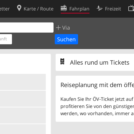
tter
Karte / Route
Fahrplan
Freizeit
Via
Cookie-Richtlinie
ingungen
Cookie-Einstellungen
nft
rklärung
Entwickler
Alles rund um Tickets
Reiseplanung mit dem öffe
Kaufen Sie Ihr ÖV-Ticket jetzt a
profitieren Sie von den günstige
werden, wo vorhanden, immer als