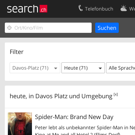
Telefonbuch
We
Ihr Eintrag
Kontakt
Kundencenter Geschäftskunden
Nutzungsbed
Impressum
Datenschutze
Filter
Davos-Platz (71)
Heute (71)
Alle Sprach
[x]
heute, in
Davos Platz
und Umgebung
Spider-Man: Brand New Day
Peter lebt als unbekannter Spider-Man in 
Kino at Me and all Hotel
2 (
Flims Dorf
)