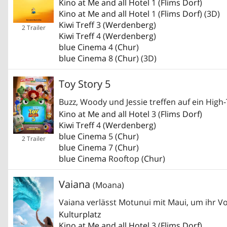
Kino at Me and all Hotel
1 (
Flims Dorf
)
Kino at Me and all Hotel
1 (
Flims Dorf
) (3D)
Kiwi Treff
3 (
Werdenberg
)
2 Trailer
Kiwi Treff
4 (
Werdenberg
)
blue Cinema
4 (
Chur
)
blue Cinema
8 (
Chur
) (3D)
Toy Story 5
Buzz, Woody und Jessie treffen auf ein High
Kino at Me and all Hotel
3 (
Flims Dorf
)
Kiwi Treff
4 (
Werdenberg
)
blue Cinema
5 (
Chur
)
2 Trailer
blue Cinema
7 (
Chur
)
blue Cinema
Rooftop (
Chur
)
Vaiana
(Moana)
Vaiana verlässt Motunui mit Maui, um ihr Vo
Kulturplatz
Kino at Me and all Hotel
3 (
Flims Dorf
)