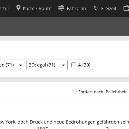
tter
Karte / Route
Fahrplan
Freizeit
Cookie-Richtlinie
ingungen
Cookie-Einstellungen
rklärung
Entwickler
en (71)
3D: egal (71)
(39)
Sortiert nach: Beliebtheit
New York, doch Druck und neue Bedrohungen gefährden seine
16:30
D