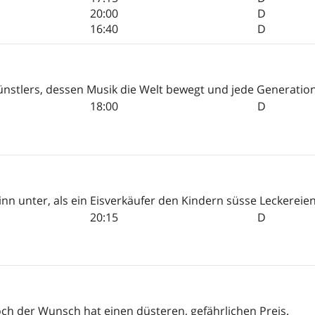
20:00
D
16:40
D
nstlers, dessen Musik die Welt bewegt und jede Generation b
18:00
D
n unter, als ein Eisverkäufer den Kindern süsse Leckereien 
20:15
D
och der Wunsch hat einen düsteren, gefährlichen Preis.