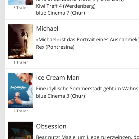
Kiwi Treff
4 (
Werdenberg
)
3 Trailer
blue Cinema
7 (
Chur
)
Michael
«Michael» ist das Portrait eines Ausnahmekü
Rex
(
Pontresina
)
1 Trailer
Ice Cream Man
Eine idyllische Sommerstadt geht im Wahnsin
blue Cinema
3 (
Chur
)
2 Trailer
Obsession
Bear nutzt Magie, um Liebe zu erzwingen, d