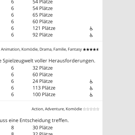
6
54 Plätze
6
54 Plätze
6
65 Plätze
6
60 Plätze
6
121 Plätze
6
92 Plätze
 Animation, Komödie, Drama, Familie, Fantasy


e Spielzeugwelt voller Herausforderungen.
6
32 Plätze
6
60 Plätze
6
24 Plätze
6
113 Plätze
6
100 Plätze
Action, Adventure, Komödie


uss eine Entscheidung treffen.
8
30 Plätze
8
32 Plätze