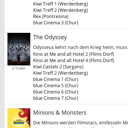
Kiwi Treff
1 (
Werdenberg
)
Kiwi Treff
2 (
Werdenberg
)
Rex
(
Pontresina
)
blue Cinema
3 (
Chur
)
The Odyssey
Odysseus kehrt nach dem Krieg heim, muss j
Kino at Me and all Hotel
2 (
Flims Dorf
)
Kino at Me and all Hotel
4 (
Flims Dorf
)
Kiwi Castels
2 (
Sargans
)
2 Trailer
Kiwi Treff
2 (
Werdenberg
)
blue Cinema
1 (
Chur
)
blue Cinema
5 (
Chur
)
blue Cinema
6 (
Chur
)
blue Cinema
7 (
Chur
)
Minions & Monsters
Die Minions werden Filmstars, entfesseln M