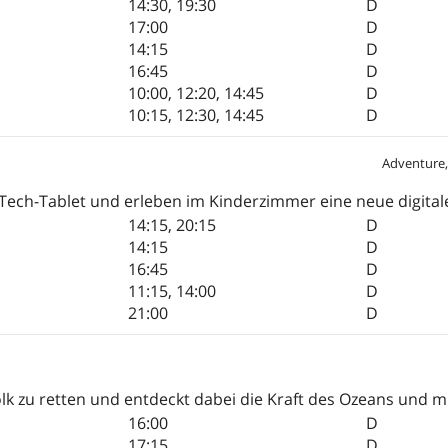
14:30
,
19:30
D
17:00
D
14:15
D
16:45
D
10:00
,
12:20
,
14:45
D
10:15
,
12:30
,
14:45
D
Adventure,
-Tech-Tablet und erleben im Kinderzimmer eine neue digital
14:15
,
20:15
D
14:15
D
16:45
D
11:15
,
14:00
D
21:00
D
lk zu retten und entdeckt dabei die Kraft des Ozeans und m
16:00
D
17:15
D