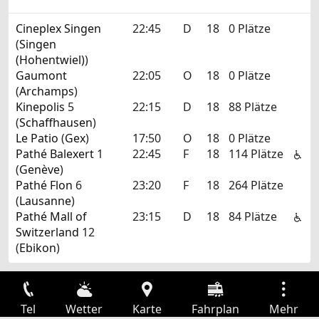
Cineplex Singen
22:45
D
18
0 Plätze
(
Singen
(Hohentwiel)
)
Gaumont
22:05
O
18
0 Plätze
(
Archamps
)
Kinepolis
5
22:15
D
18
88 Plätze
(
Schaffhausen
)
Le Patio
(
Gex
)
17:50
O
18
0 Plätze
Pathé Balexert
1
22:45
F
18
114 Plätze
(
Genève
)
Pathé Flon
6
23:20
F
18
264 Plätze
(
Lausanne
)
Pathé Mall of
23:15
D
18
84 Plätze
Switzerland
12
(
Ebikon
)
Tel
Wetter
Karte
Fahrplan
Mehr