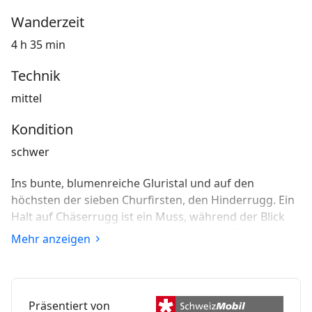
Wanderzeit
4 h 35 min
Technik
mittel
Kondition
schwer
Ins bunte, blumenreiche Gluristal und auf den
höchsten der sieben Churfirsten, den Hinderrugg. Ein
Halt auf Chäserrugg ist ein Muss, während der Blick
immer weiterwandert über 6 Länder und 500 Gipfel.
Mehr anzeigen
Lehrreich endet die Wanderung auf dem Geologischen
Rundweg um den Gamserrugg.
Präsentiert von