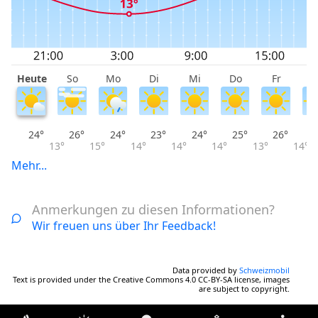
Heute
So
Mo
Di
Mi
Do
Fr
S
24°
26°
24°
23°
24°
25°
26°
13°
15°
14°
14°
14°
13°
14°
Mehr...
Anmerkungen zu diesen Informationen?
Wir freuen uns über Ihr Feedback!
Data provided by
Schweizmobil
Text is provided under the Creative Commons 4.0 CC-BY-SA license, images
are subject to copyright.