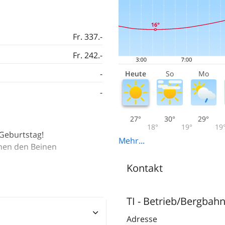
Fr. 337.-
Fr. 242.-
-
Heute
So
Mo
-
27°
30°
29°
18°
19°
19
.Geburtstag!
Mehr...
chen den Beinen
Kontakt
TI - Betrieb/Bergbah
Adresse