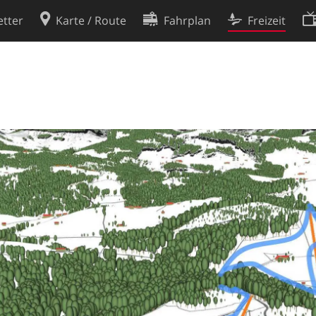
tter
Karte / Route
Fahrplan
Freizeit
Cookie-Richtlinie
ingungen
Cookie-Einstellungen
rklärung
Entwickler