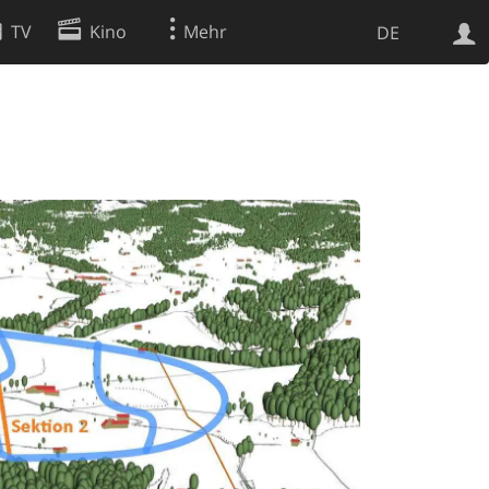
TV
Kino
Mehr
DE
Websuche
Apps