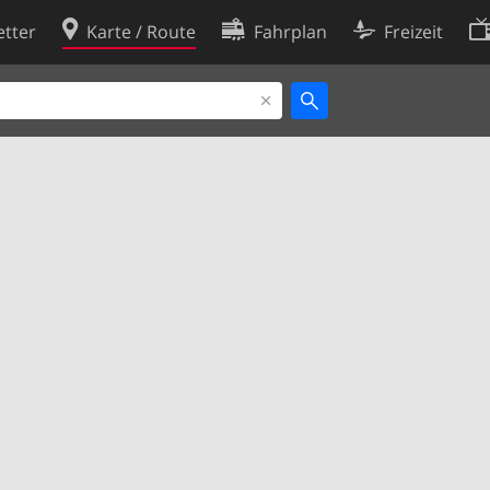
tter
Karte / Route
Fahrplan
Freizeit
Cookie-Richtlinie
ingungen
Cookie-Einstellungen
rklärung
Entwickler