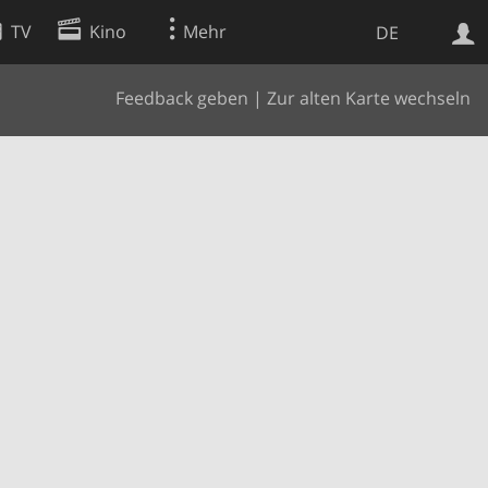
TV
Kino
Mehr
DE
Feedback geben
|
Zur alten Karte wechseln
Websuche
Apps