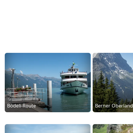
flotta del lago di Thun è il
battello a vapore
«Blümlisalp»
. Alternativa: una piacevole crociera sulla
nave lounge «OaSee».
Attrazioni sul lago di Thun
Cinque castelli invitano a fare un viaggio nel tempo. Il
maestoso
castello di Thun
offre dalle sue torri una
vista incomparabile sulla città, sul lago e sulle
montagne. Dal battello, la vista dei castelli di
Oberhofen
e
Schadau
è romantica. Per rinfrescarsi in
estate ci sono le mistiche
Grotte di San Beato
con le
loro formazioni calcaree. Spettacolare è il ponte
panoramico presso Sigriswil, che fa parte del
sentiero
panoramico circolare del Lago di Thun
.
I dintorni di Thun
Bödeli-Route
Berner Oberland
Le montagne intorno al Lago di Thun sono l’ideale per
una gita in quota: tutte e tre sono ben servite da
funivie. Il
Niesen
, con la sua forma piramidale, è la
montagna panoramica più amata della regione. Il