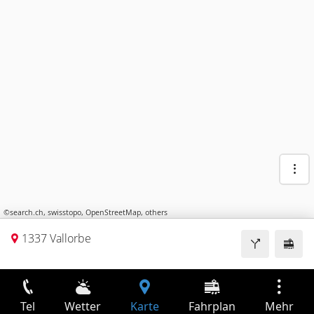
©
search.ch
,
swisstopo
,
OpenStreetMap
,
others
1337 Vallorbe
Tel
Wetter
Karte
Fahrplan
Mehr