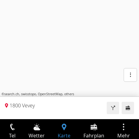
©
search.ch
,
swisstopo
,
OpenStreetMap
,
others
1800 Vevey
Tel
Wetter
Karte
Fahrplan
Mehr