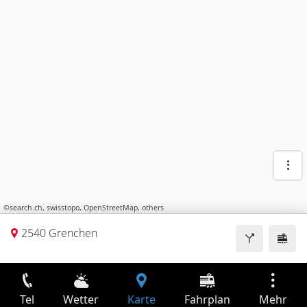
©
search.ch
,
swisstopo
,
OpenStreetMap
,
others
2540 Grenchen
Tel
Wetter
Karte
Fahrplan
Mehr