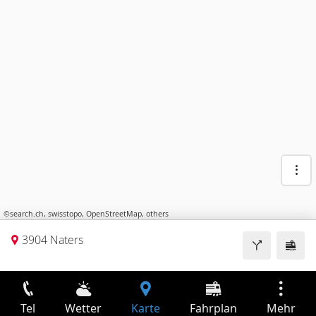
©
search.ch
,
swisstopo
,
OpenStreetMap
,
others
3904 Naters
Tel
Wetter
Karte
Fahrplan
Mehr