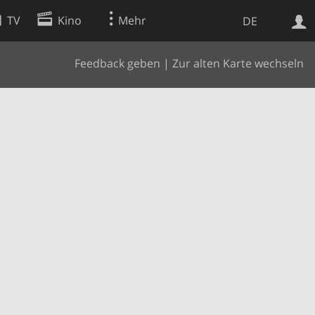
TV
Kino
Mehr
DE
Feedback geben
|
Zur alten Karte wechseln
Websuche
Apps