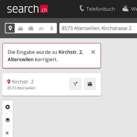
Telefonbuch
We
Ihr Eintrag
Kontakt





Kundencenter Geschäftskunden
Nutzungsbed
Impressum
Datenschutze
Die Eingabe wurde zu
Kirchstr. 2,
Alterswilen
korrigiert.
Kirchstr. 2
8573 Alterswilen
Rubriken
Ebenen
Funktionen