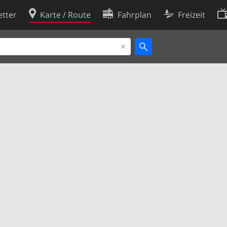
tter
Karte / Route
Fahrplan
Freizeit
Cookie-Richtlinie
ingungen
Cookie-Einstellungen
rklärung
Entwickler