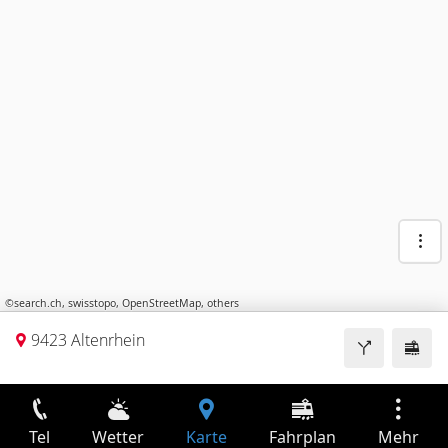
©
search.ch
,
swisstopo
,
OpenStreetMap
,
others
9423 Altenrhein
Tel
Wetter
Karte
Fahrplan
Mehr