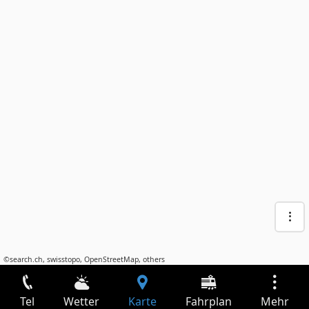
©
search.ch
,
swisstopo
,
OpenStreetMap
,
others
Tel
Wetter
Karte
Fahrplan
Mehr