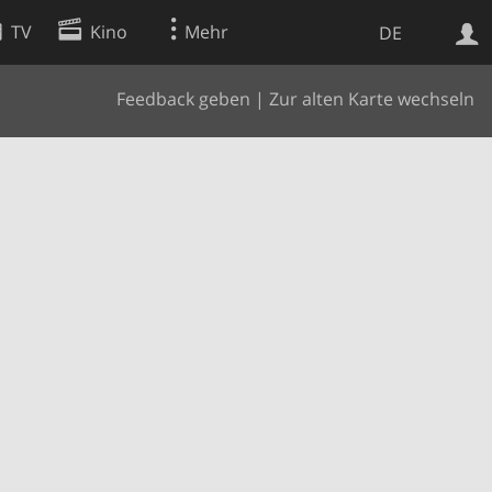
TV
Kino
Mehr
DE
Feedback geben
|
Zur alten Karte wechseln
Websuche
Apps