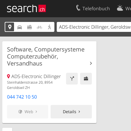
Telefonbuch
We
Ihr Eintrag
Kontakt





Kundencenter Geschäftskunden
Nutzungsbed
Impressum
Datenschutze
Software, Computersysteme
Computerzubehör,
Versandhaus
ADS-Electronic Dillinger
Steinhaldenstrasse 20, 8954
Geroldswil ZH
044 742 10 50
Web
Details