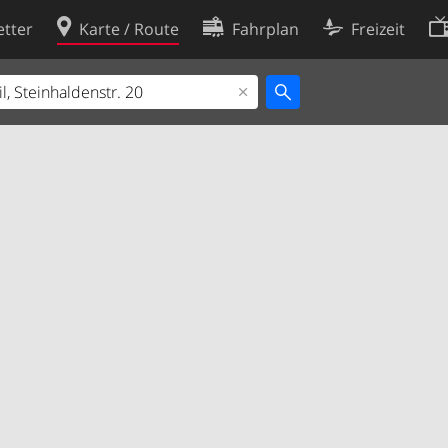
tter
Karte / Route
Fahrplan
Freizeit
Cookie-Richtlinie
ingungen
Cookie-Einstellungen
rklärung
Entwickler