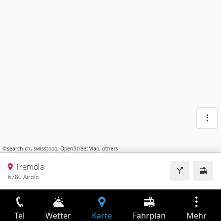
©
search.ch
,
swisstopo
,
OpenStreetMap
,
others
Tremola
6780 Airolo
Tel
Wetter
Karte
Fahrplan
Mehr