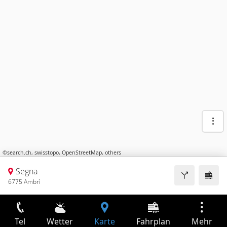
©
search.ch
,
swisstopo
,
OpenStreetMap
,
others
Segna
6775 Ambrì
Tel
Wetter
Karte
Fahrplan
Mehr