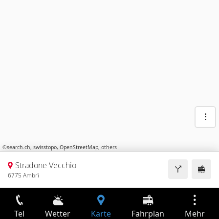
©
search.ch
,
swisstopo
,
OpenStreetMap
,
others
Stradone Vecchio
6775 Ambrì
Tel
Wetter
Karte
Fahrplan
Mehr