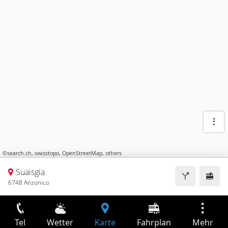
©
search.ch
,
swisstopo
,
OpenStreetMap
,
others
Suaisgia
6748 Anzonico
Tel
Wetter
Karte
Fahrplan
Mehr