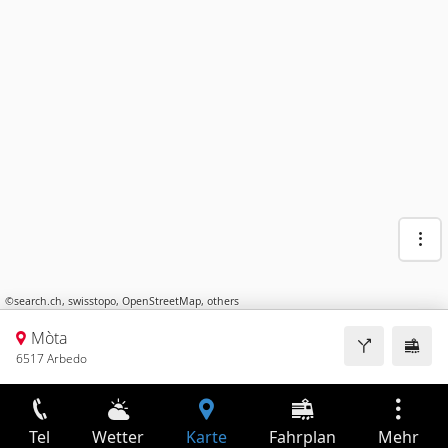
©
search.ch
,
swisstopo
,
OpenStreetMap
,
others
Mòta
6517 Arbedo
Tel
Wetter
Karte
Fahrplan
Mehr