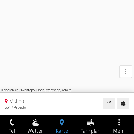
©
search.ch
,
swisstopo
,
OpenStreetMap
,
others
Mulino
6517 Arbedo
Tel
Wetter
Karte
Fahrplan
Mehr