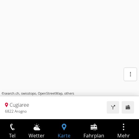
©
search.ch
,
swisstopo
,
OpenStreetMap
,
others
Cugiaree
6822 Arogno
Tel
Wetter
Karte
Fahrplan
Mehr