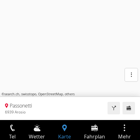
©
search.ch
,
swisstopo
,
OpenStreetMap
,
others
Passonetti
6939 Arosio
Tel
Wetter
Karte
Fahrplan
Mehr