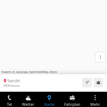
©
search.ch
,
swisstopo
,
OpenStreetMap
,
others
Sorcórt
6939 Arosio
Tel
Wetter
Karte
Fahrplan
Mehr