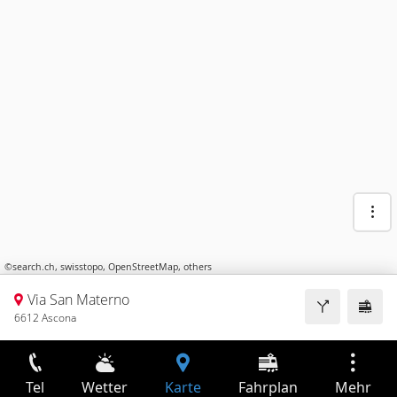
©
search.ch
,
swisstopo
,
OpenStreetMap
,
others
Via San Materno
6612 Ascona
Tel
Wetter
Karte
Fahrplan
Mehr