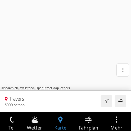
©
search.ch
,
swisstopo
,
OpenStreetMap
,
others
Travers
6999 Astano
Tel
Wetter
Karte
Fahrplan
Mehr