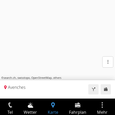
©
search.ch
,
swisstopo
,
OpenStreetMap
,
others
Avenches
Tel
Wetter
Karte
Fahrplan
Mehr