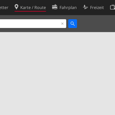
tter
Karte / Route
Fahrplan
Freizeit
Cookie-Richtlinie
ingungen
Cookie-Einstellungen
rklärung
Entwickler