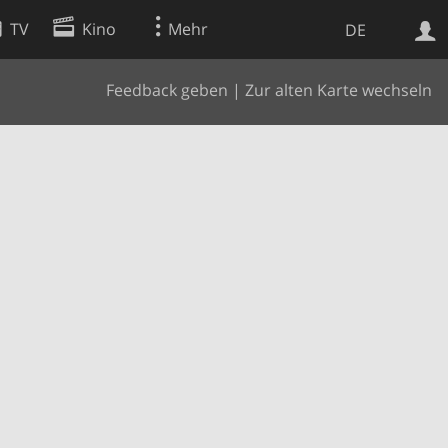
TV
Kino
Mehr
DE
Feedback geben
|
Zur alten Karte wechseln
Websuche
Apps