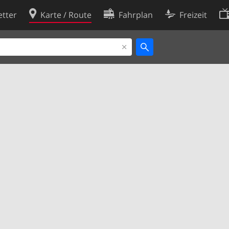
tter
Karte / Route
Fahrplan
Freizeit
Cookie-Richtlinie
ingungen
Cookie-Einstellungen
rklärung
Entwickler