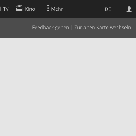
TV
Kino
Mehr
DE
Feedback geben
|
Zur alten Karte wechseln
Websuche
Apps