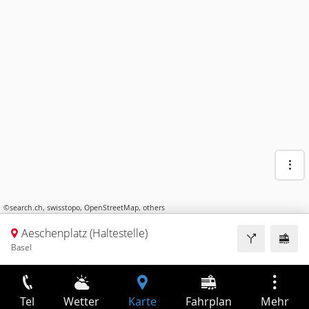
©
search.ch
,
swisstopo
,
OpenStreetMap
,
others
Aeschenplatz (Haltestelle)
Basel
Tel
Wetter
Karte
Fahrplan
Mehr