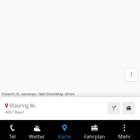
©
search.ch
,
swisstopo
,
OpenStreetMap
,
others
Bläsiring 86
4057 Basel
Tel
Wetter
Karte
Fahrplan
Mehr