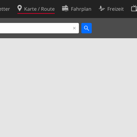
tter
Karte / Route
Fahrplan
Freizeit
Cookie-Richtlinie
ingungen
Cookie-Einstellungen
rklärung
Entwickler