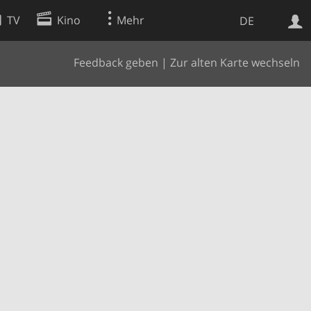
TV
Kino
Mehr
DE
Feedback geben
|
Zur alten Karte wechseln
Websuche
Apps