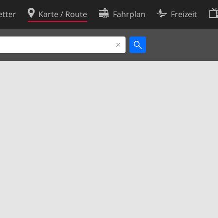
tter
Karte / Route
Fahrplan
Freizeit
Cookie-Richtlinie
ingungen
Cookie-Einstellungen
rklärung
Entwickler