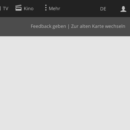
TV
Kino
Mehr
DE
Feedback geben
|
Zur alten Karte wechseln
Websuche
Apps