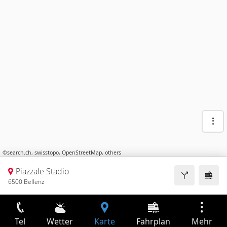
©
search.ch
,
swisstopo
,
OpenStreetMap
,
others
Piazzale Stadio
6500 Bellenz
Tel
Wetter
Karte
Fahrplan
Mehr