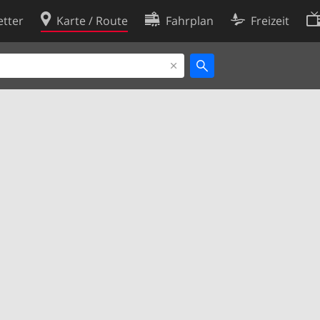
tter
Karte / Route
Fahrplan
Freizeit
Cookie-Richtlinie
ingungen
Cookie-Einstellungen
rklärung
Entwickler