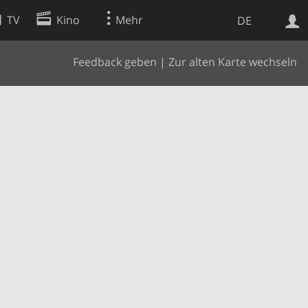
TV
Kino
Mehr
DE
Feedback geben
|
Zur alten Karte wechseln
Websuche
Apps